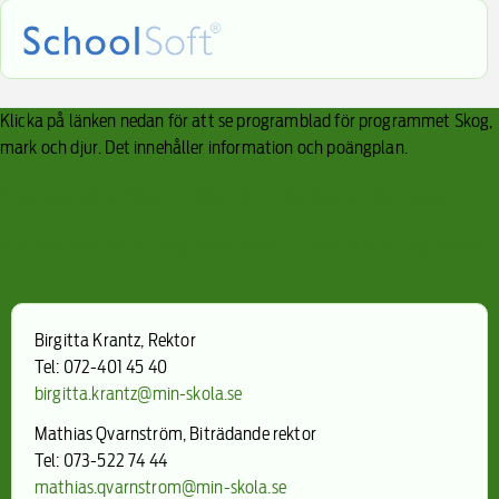
Klicka på länken nedan för att se programblad för programmet Skog,
mark och djur. Det innehåller information och poängplan.
Programblad för Skog, mark och djur – Nationella programmet
Informationsblad för Skog, mark och djur – Individuella programmet
Birgitta Krantz, Rektor
Tel: 072-401 45 40
birgitta.krantz@min-skola.se
Mathias Qvarnström, Biträdande rektor
Tel: 073-522 74 44
mathias.qvarnstrom@min-skola.se