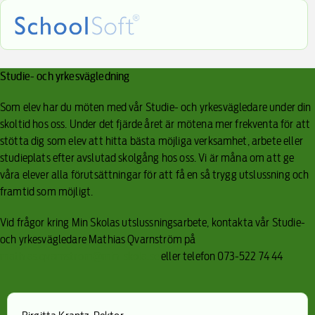
Studie- och yrkesvägledning
Som elev har du möten med vår Studie- och yrkesvägledare under din
skoltid hos oss. Under det fjärde året är mötena mer frekventa för att
stötta dig som elev att hitta bästa möjliga verksamhet, arbete eller
studieplats efter avslutad skolgång hos oss. Vi är måna om att ge
våra elever alla förutsättningar för att få en så trygg utslussning och
framtid som möjligt.
Vid frågor kring Min Skolas utslussningsarbete, kontakta vår Studie-
och yrkesvägledare Mathias Qvarnström på
mathias.qvarnstrom@min-skola.se
eller telefon 073-522 74 44